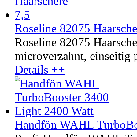
Roseline 82075 Haarsche
Roseline 82075 Haarschere
microverzahnt, einseitig p
Details ++
Handfön WAHL TurboBoo