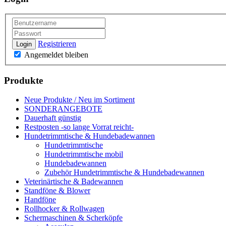
Registrieren
Login
Angemeldet bleiben
Produkte
Neue Produkte / Neu im Sortiment
SONDERANGEBOTE
Dauerhaft günstig
Restposten -so lange Vorrat reicht-
Hundetrimmtische & Hundebadewannen
Hundetrimmtische
Hundetrimmtische mobil
Hundebadewannen
Zubehör Hundetrimmtische & Hundebadewannen
Veterinärtische & Badewannen
Standföne & Blower
Handföne
Rollhocker & Rollwagen
Schermaschinen & Scherköpfe