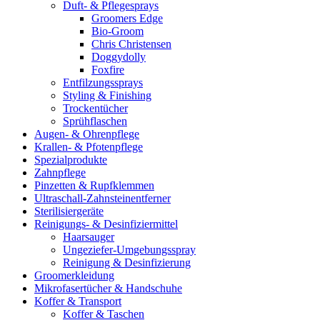
Duft- & Pflegesprays
Groomers Edge
Bio-Groom
Chris Christensen
Doggydolly
Foxfire
Entfilzungssprays
Styling & Finishing
Trockentücher
Sprühflaschen
Augen- & Ohrenpflege
Krallen- & Pfotenpflege
Spezialprodukte
Zahnpflege
Pinzetten & Rupfklemmen
Ultraschall-Zahnsteinentferner
Sterilisiergeräte
Reinigungs- & Desinfiziermittel
Haarsauger
Ungeziefer-Umgebungsspray
Reinigung & Desinfizierung
Groomerkleidung
Mikrofasertücher & Handschuhe
Koffer & Transport
Koffer & Taschen