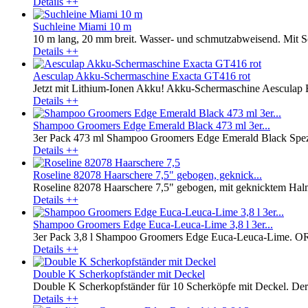
Details ++
Suchleine Miami 10 m
10 m lang, 20 mm breit. Wasser- und schmutzabweisend. Mit Sof
Details ++
Aesculap Akku-Schermaschine Exacta GT416 rot
Jetzt mit Lithium-Ionen Akku! Akku-Schermaschine Aesculap Exa
Details ++
Shampoo Groomers Edge Emerald Black 473 ml 3er...
3er Pack 473 ml Shampoo Groomers Edge Emerald Black Spezi
Details ++
Roseline 82078 Haarschere 7,5" gebogen, geknick...
Roseline 82078 Haarschere 7,5" gebogen, mit geknicktem Halm. R
Details ++
Shampoo Groomers Edge Euca-Leuca-Lime 3,8 l 3er...
3er Pack 3,8 l Shampoo Groomers Edge Euca-Leuca-Lime
Details ++
Double K Scherkopfständer mit Deckel
Double K Scherkopfständer für 10 Scherköpfe mit Deckel. Der De
Details ++