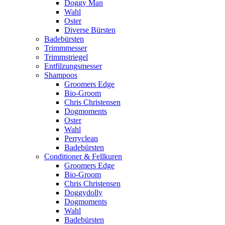
Doggy Man
Wahl
Oster
Diverse Bürsten
Badebürsten
Trimmmesser
Trimmstriegel
Entfilzungsmesser
Shampoos
Groomers Edge
Bio-Groom
Chris Christensen
Dogmoments
Oster
Wahl
Perryclean
Badebürsten
Conditioner & Fellkuren
Groomers Edge
Bio-Groom
Chris Christensen
Doggydolly
Dogmoments
Wahl
Badebürsten