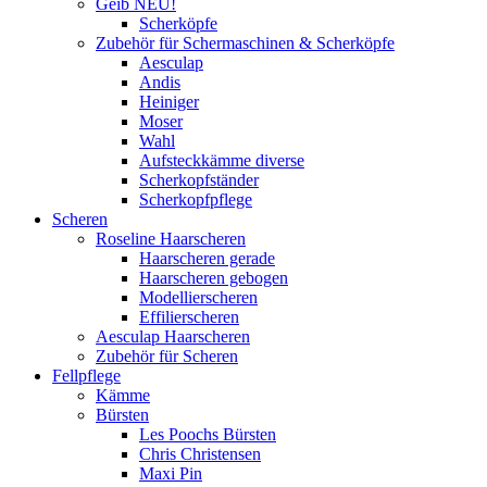
Geib NEU!
Scherköpfe
Zubehör für Schermaschinen & Scherköpfe
Aesculap
Andis
Heiniger
Moser
Wahl
Aufsteckkämme diverse
Scherkopfständer
Scherkopfpflege
Scheren
Roseline Haarscheren
Haarscheren gerade
Haarscheren gebogen
Modellierscheren
Effilierscheren
Aesculap Haarscheren
Zubehör für Scheren
Fellpflege
Kämme
Bürsten
Les Poochs Bürsten
Chris Christensen
Maxi Pin