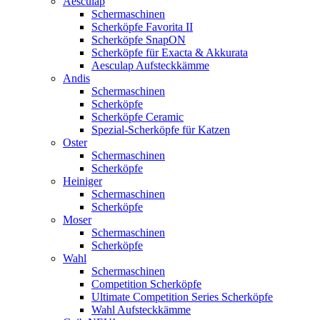
Aesculap
Schermaschinen
Scherköpfe Favorita II
Scherköpfe SnapON
Scherköpfe für Exacta & Akkurata
Aesculap Aufsteckkämme
Andis
Schermaschinen
Scherköpfe
Scherköpfe Ceramic
Spezial-Scherköpfe für Katzen
Oster
Schermaschinen
Scherköpfe
Heiniger
Schermaschinen
Scherköpfe
Moser
Schermaschinen
Scherköpfe
Wahl
Schermaschinen
Competition Scherköpfe
Ultimate Competition Series Scherköpfe
Wahl Aufsteckkämme