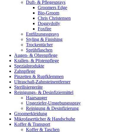
Duft- & Pflegesprays
Groomers Edge
Bio-Groom
Chris Christensen
Doggydolly
Foxfire
Entfilzungssprays
Styling & Finishing
Trockentücher
Sprühflaschen
Augen- & Ohrenpflege
Krallen- & Pfotenpflege
Spezialprodukte
Zahnpflege
Pinzetten & Rupfklemmen
Ultraschall-Zahnsteinentferner
Sterilisiergeräte
Reinigungs- & Desinfiziermittel
Haarsauger
Ungeziefer-Umgebungsspray
Reinigung & Desinfizierung
Groomerkleidung
Mikrofasertücher & Handschuhe
Koffer & Transport
Koffer & Taschen