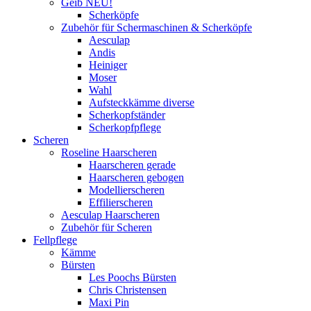
Geib NEU!
Scherköpfe
Zubehör für Schermaschinen & Scherköpfe
Aesculap
Andis
Heiniger
Moser
Wahl
Aufsteckkämme diverse
Scherkopfständer
Scherkopfpflege
Scheren
Roseline Haarscheren
Haarscheren gerade
Haarscheren gebogen
Modellierscheren
Effilierscheren
Aesculap Haarscheren
Zubehör für Scheren
Fellpflege
Kämme
Bürsten
Les Poochs Bürsten
Chris Christensen
Maxi Pin