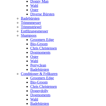
Doggy Man
Wahl
Oster
Diverse Bürsten
Badebürsten
Trimmmesser
Trimmstriegel
Entfilzungsmesser
Shampoos
Groomers Edge
Bio-Groom
Chris Christensen
Dogmoments
Oster
Wahl
Perryclean
Badebürsten
Conditioner & Fellkuren
Groomers Edge
Bio-Groom
Chris Christensen
Doggydolly
Dogmoments
Wahl
Badebürsten