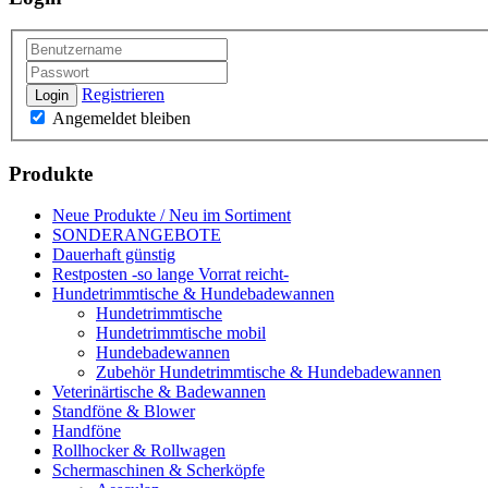
Registrieren
Login
Angemeldet bleiben
Produkte
Neue Produkte / Neu im Sortiment
SONDERANGEBOTE
Dauerhaft günstig
Restposten -so lange Vorrat reicht-
Hundetrimmtische & Hundebadewannen
Hundetrimmtische
Hundetrimmtische mobil
Hundebadewannen
Zubehör Hundetrimmtische & Hundebadewannen
Veterinärtische & Badewannen
Standföne & Blower
Handföne
Rollhocker & Rollwagen
Schermaschinen & Scherköpfe