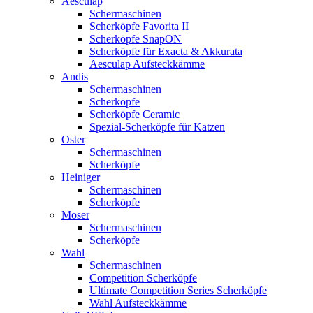
Aesculap
Schermaschinen
Scherköpfe Favorita II
Scherköpfe SnapON
Scherköpfe für Exacta & Akkurata
Aesculap Aufsteckkämme
Andis
Schermaschinen
Scherköpfe
Scherköpfe Ceramic
Spezial-Scherköpfe für Katzen
Oster
Schermaschinen
Scherköpfe
Heiniger
Schermaschinen
Scherköpfe
Moser
Schermaschinen
Scherköpfe
Wahl
Schermaschinen
Competition Scherköpfe
Ultimate Competition Series Scherköpfe
Wahl Aufsteckkämme