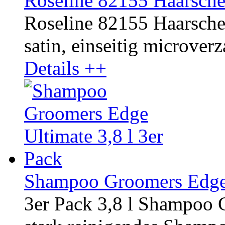
Roseline 82155 Haarsch
Roseline 82155 Haarscher
satin, einseitig microverza
Details ++
Shampoo Groomers Edge U
3er Pack 3,8 l Shampoo 